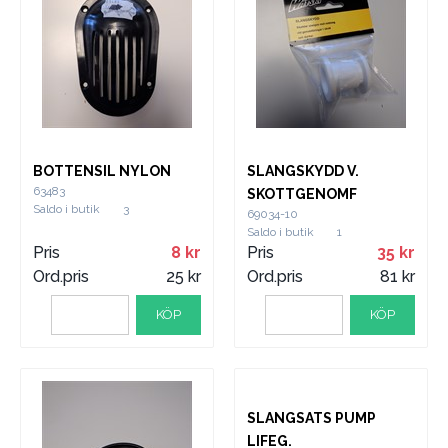
BOTTENSIL NYLON
SLANGSKYDD V.
63483
SKOTTGENOMF
Saldo i butik
3
69034-10
Saldo i butik
1
Pris
8
Pris
35
Ord.pris
25
Ord.pris
81
KÖP
KÖP
SLANGSATS PUMP
LIFEG.