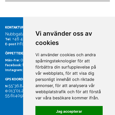
KONTAKTUPPGIFTER
Vi använder oss av
Nubbgatan 7, 211 24 Malmö
+46 40185561
Tel
cookies
info@bachmans.se
E-post
ÖPPETTIDER
Vi använder cookies och andra
07:00 - 16:00
spårningsteknologier för att
Mån-Fre:
facebook.com/bachmans.se
Facebook:
förbättra din surfupplevelse på
instagram.com/bachmans.se
Instagram:
vår webbplats, för att visa dig
personligt innehåll och riktade
GPS KOORDINATER
annonser, för att analysera vår
55°36.847
N
013°01.255'
webbplatstrafik och för att förstå
O
55.614098. 13.020931'
var våra besökare kommer ifrån.
Jag accepterar