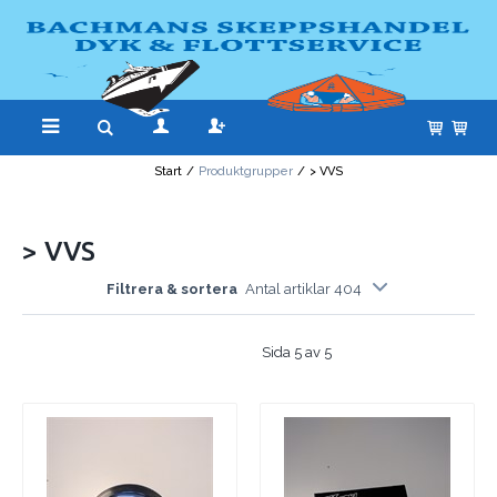
Start
/
Produktgrupper
/
> VVS
> VVS
Filtrera & sortera
Antal artiklar 404
Sida 5 av 5