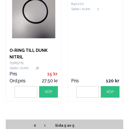
B40220
Saldo i butik
2
O-RING TILL DUNK
NITRIL
75189779
Saldo i butik
38
Pris
15
Ord.pris
27.50
Pris
120
KÖP
KÖP
Sida 5 av 5