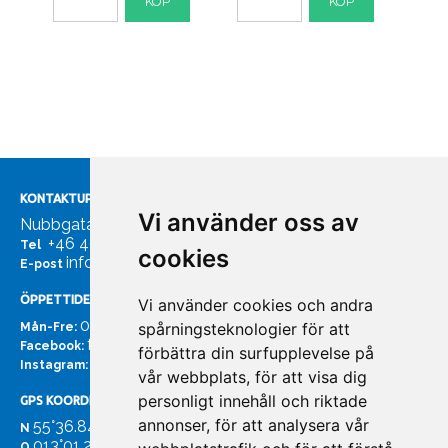
KÖP
KÖP
KONTAKTUPPGIFTER
Vi använder oss av
Nubbgatan 7, 211 24 Malmö
+46 40185561
Tel
cookies
info@bachmans.se
E-post
ÖPPETTIDER
Vi använder cookies och andra
07:00 - 16:00
spårningsteknologier för att
Mån-Fre:
facebook.com/bachmans.se
Facebook:
förbättra din surfupplevelse på
instagram.com/bachmans.se
Instagram:
vår webbplats, för att visa dig
personligt innehåll och riktade
GPS KOORDINATER
annonser, för att analysera vår
55°36.847
N
013°01.255'
O