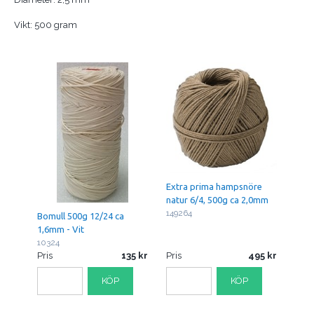
Vikt: 500 gram
Extra prima hampsnöre
natur 6/4, 500g ca 2,0mm
149264
Bomull 500g 12/24 ca
1,6mm - Vit
10324
Pris
135
Pris
495
KÖP
KÖP