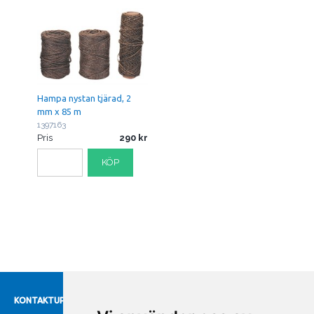
Hampa nystan tjärad, 2
mm x 85 m
1397163
Pris
290
KÖP
KONTAKTUPPGIFTER