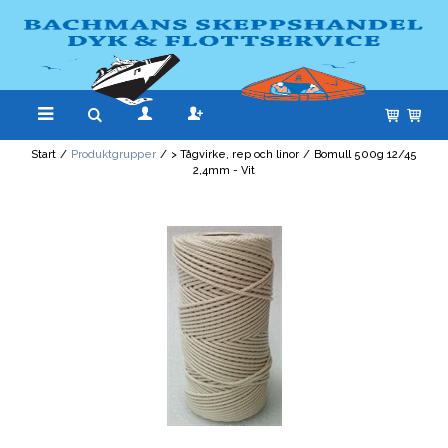
Start
/
Produktgrupper
/
> Tågvirke, rep och linor
/
Bomull 500g 12/45
2,4mm - Vit