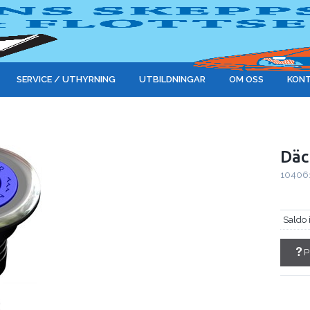
SERVICE / UTHYRNING
UTBILDNINGAR
OM OSS
KONT
Däc
10406
Saldo 
P