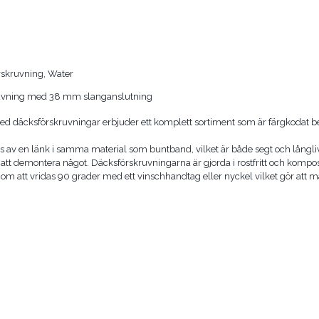
rskruvning, Water
uvning med 38 mm slanganslutning
ed däcksförskruvningar erbjuder ett komplett sortiment som är färgkodat be
ats av en länk i samma material som buntband, vilket är både segt och lång
att demontera något. Däcksförskruvningarna är gjorda i rostfritt och kompos
 att vridas 90 grader med ett vinschhandtag eller nyckel vilket gör att man