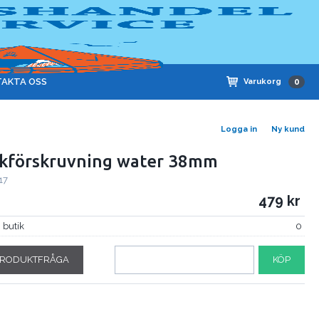
AKTA OSS
Varukorg
0
Logga in
Ny kund
kförskruvning water 38mm
17
479
i butik
0
RODUKTFRÅGA
KÖP