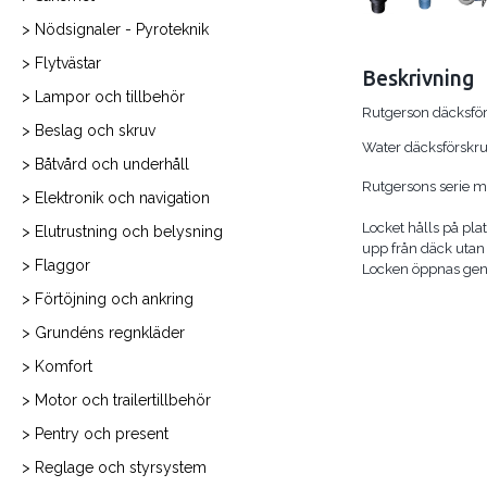
> Nödsignaler - Pyroteknik
> Flytvästar
Beskrivning
> Lampor och tillbehör
Rutgerson däcksfö
> Beslag och skruv
Water däcksförskr
> Båtvård och underhåll
Rutgersons serie m
> Elektronik och navigation
Locket hålls på pl
> Elutrustning och belysning
upp från däck utan 
> Flaggor
Locken öppnas genom
> Förtöjning och ankring
> Grundéns regnkläder
> Komfort
> Motor och trailertillbehör
> Pentry och present
> Reglage och styrsystem