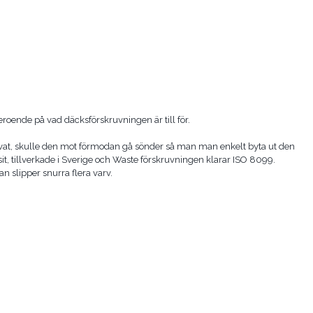
roende på vad däcksförskruvningen är till för.
livat, skulle den mot förmodan gå sönder så man man enkelt byta ut den
it, tillverkade i Sverige och Waste förskruvningen klarar ISO 8099.
 slipper snurra flera varv.