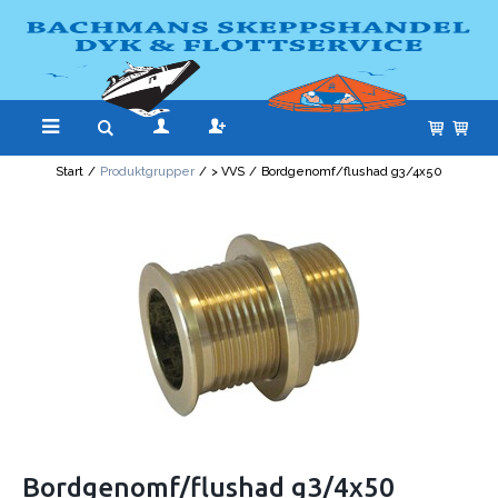
Start
/
Produktgrupper
/
> VVS
/
Bordgenomf/flushad g3/4x50
Bordgenomf/flushad g3/4x50