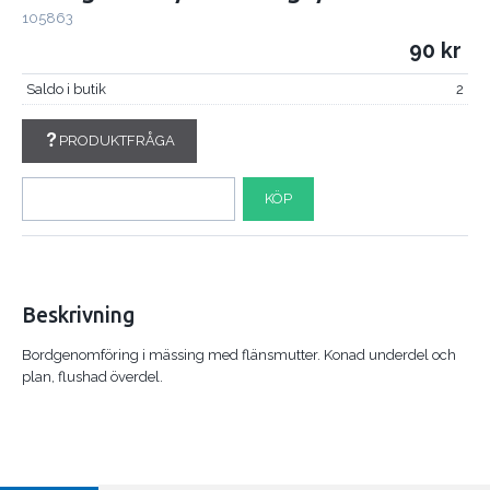
105863
90
Saldo i butik
2
PRODUKTFRÅGA
KÖP
Beskrivning
Bordgenomföring i mässing med flänsmutter. Konad underdel och
plan, flushad överdel.