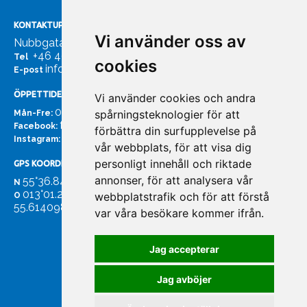
KONTAKTUPPGIFTER
Vi använder oss av
Nubbgatan 7, 211 24 Malmö
+46 40185561
Tel
cookies
info@bachmans.se
E-post
ÖPPETTIDER
Vi använder cookies och andra
07:00 - 16:00
spårningsteknologier för att
Mån-Fre:
facebook.com/bachmans.se
Facebook:
förbättra din surfupplevelse på
instagram.com/bachmans.se
Instagram:
vår webbplats, för att visa dig
personligt innehåll och riktade
GPS KOORDINATER
annonser, för att analysera vår
55°36.847
N
013°01.255'
webbplatstrafik och för att förstå
O
55.614098. 13.020931'
var våra besökare kommer ifrån.
Jag accepterar
Jag avböjer