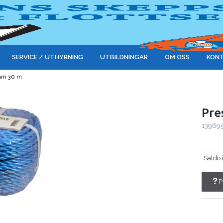
SERVICE / UTHYRNING
UTBILDNINGAR
OM OSS
KONT
8mm 30 m
Pre
13969
Saldo 
P