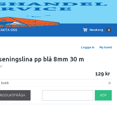
AKTA OSS
Varukorg
0
Logga in
Ny kund
seningslina pp blå 8mm 30 m
52
129
i butik
0
RODUKTFRÅGA
KÖP