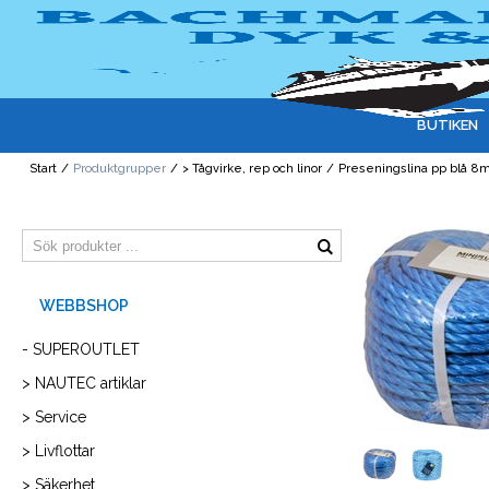
BUTIKEN
Start
/
Produktgrupper
/
> Tågvirke, rep och linor
/
Preseningslina pp blå 
- SUPEROUTLET
> NAUTEC artiklar
> Service
> Livflottar
> Säkerhet