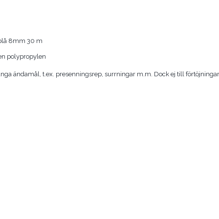
 blå 8mm 30 m
gen polypropylen
många ändamål, t.ex. presenningsrep, surrningar m.m. Dock ej till förtöjninga