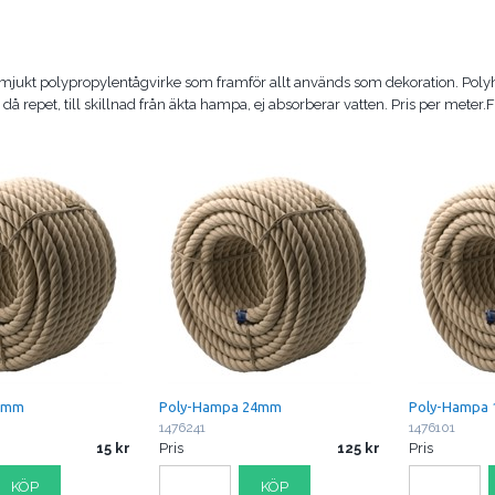
mjukt polypropylentågvirke som framför allt används som dekoration. Pol
 repet, till skillnad från äkta hampa, ej absorberar vatten. Pris per meter
 8mm
Poly-Hampa 24mm
Poly-Hampa
1476241
1476101
15
Pris
125
Pris
KÖP
KÖP