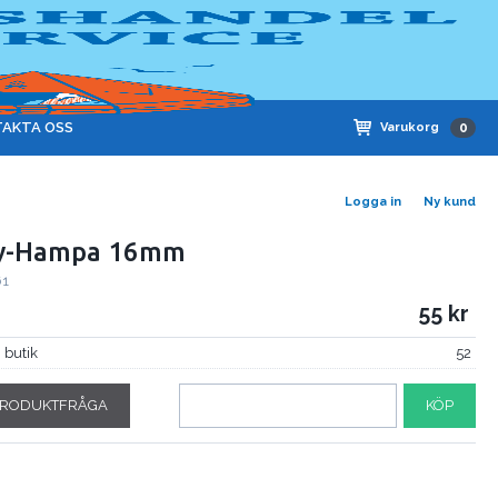
AKTA OSS
Varukorg
0
Logga in
Ny kund
y-Hampa 16mm
61
55
i butik
52
RODUKTFRÅGA
KÖP