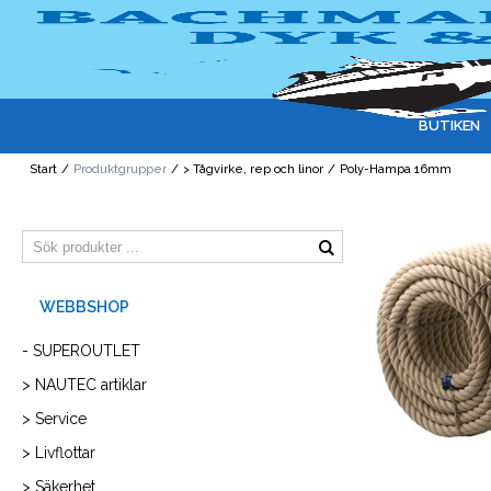
BUTIKEN
Start
/
Produktgrupper
/
> Tågvirke, rep och linor
/
Poly-Hampa 16mm
- SUPEROUTLET
> NAUTEC artiklar
> Service
> Livflottar
> Säkerhet