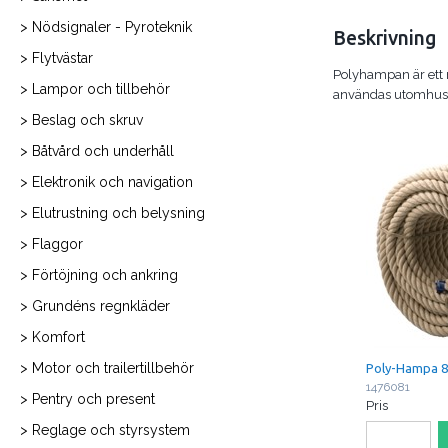
> Nödsignaler - Pyroteknik
Beskrivning
> Flytvästar
Polyhampan är ett 
> Lampor och tillbehör
användas utomhus då
> Beslag och skruv
> Båtvård och underhåll
> Elektronik och navigation
> Elutrustning och belysning
> Flaggor
> Förtöjning och ankring
> Grundéns regnkläder
> Komfort
> Motor och trailertillbehör
Poly-Hampa
1476081
> Pentry och present
Pris
> Reglage och styrsystem