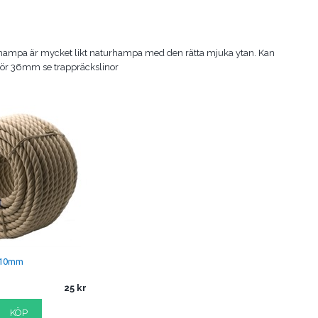
yhampa är mycket likt naturhampa med den rätta mjuka ytan. Kan
.För 36mm se trappräckslinor
 10mm
25
KÖP