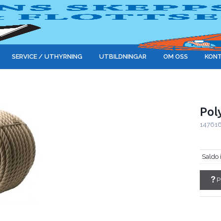
SERVICE / UTHYRNING
UTBILDNINGAR
OM OSS
KONT
Pol
14761
Saldo 
P