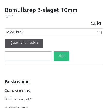
Bomullsrep 3-slaget 10mm
13010
14
Saldo i butik
143
PRODUKTFRÅGA
KÖP
Beskrivning
Diameter mm: 10
Brottgräns kg: 450
Vikt gram/m: 55