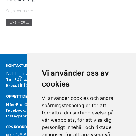
Säljs per meter
Beskrivning
LÄS MER ...
3-slagen lina av 100% bomull. Mjuk och skön lina, som inte bränner i
handen.
Färg: natur (=oblekt). Flyter ej. Töjning vid brott: ca 20%.
Exempel på användningsområden
KONTAKTUPPGIFTER
Vi använder oss av
Dekorationer och makraméarbeten
Nubbgatan 7, 211 24 Malmö
+46 40185561
Tel
cookies
Grimskaftlinor, mönsterlina inom gummiindustrin
info@bachmans.se
E-post
ÖPPETTIDER
Vi använder cookies och andra
07:00 - 16:00
spårningsteknologier för att
Mån-Fre:
facebook.com/bachmans.se
Facebook:
förbättra din surfupplevelse på
instagram.com/bachmans.se
Instagram:
vår webbplats, för att visa dig
personligt innehåll och riktade
GPS KOORDINATER
annonser, för att analysera vår
55°36.847
N