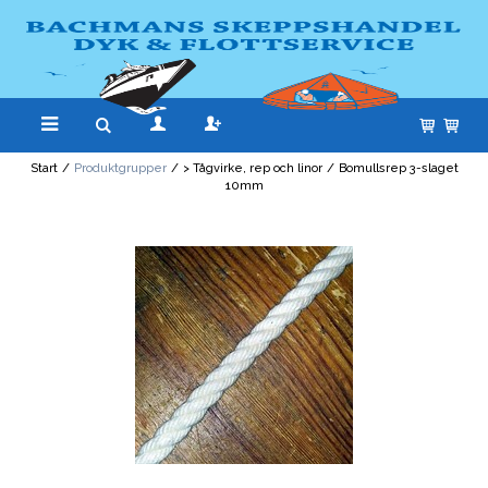
Start
/
Produktgrupper
/
> Tågvirke, rep och linor
/
Bomullsrep 3-slaget
10mm