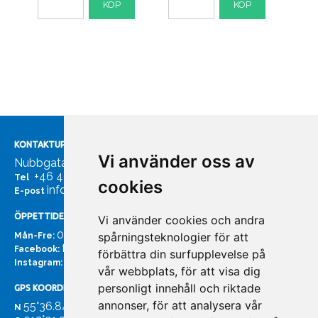
KÖP
KÖP
KONTAKTUPPGIFTER
Vi använder oss av
Nubbgatan 7, 211 24 Malmö
+46 40185561
Tel
cookies
info@bachmans.se
E-post
ÖPPETTIDER
Vi använder cookies och andra
07:00 - 16:00
spårningsteknologier för att
Mån-Fre:
facebook.com/bachmans.se
Facebook:
förbättra din surfupplevelse på
instagram.com/bachmans.se
Instagram:
vår webbplats, för att visa dig
personligt innehåll och riktade
GPS KOORDINATER
annonser, för att analysera vår
55°36.847
N