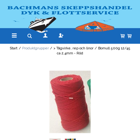
Start
/
Produktgrupper
/
> Tågvirke, rep och linor
/
Bomull 500g 12/45
ca 2,4mm - Röd