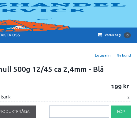
AKTA OSS
Varukorg
0
Logga in
Ny kund
ull 500g 12/45 ca 2,4mm - Blå
199
i butik
2
RODUKTFRÅGA
KÖP