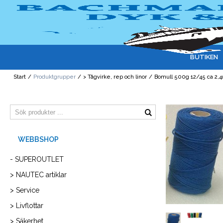
BUTIKEN
Start
/
Produktgrupper
/
> Tågvirke, rep och linor
/
Bomull 500g 12/45 ca 2,
- SUPEROUTLET
> NAUTEC artiklar
> Service
> Livflottar
> Säkerhet