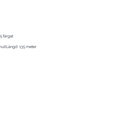
5 färgat
mullLängd: 135 meter