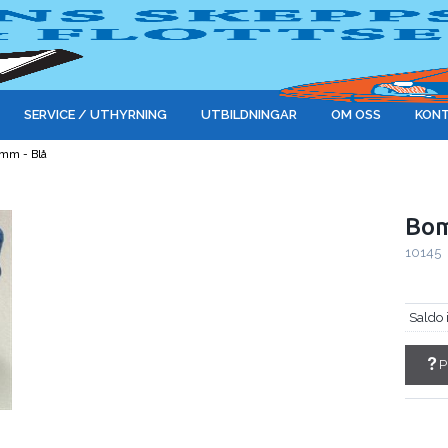
SERVICE / UTHYRNING
UTBILDNINGAR
OM OSS
KONT
4mm - Blå
Bom
10145
Saldo 
P