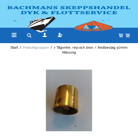
Start
/
Produktgrupper
/
> Tågvirke, rep och linor
/
Ändbeslag 30mm
Mässing