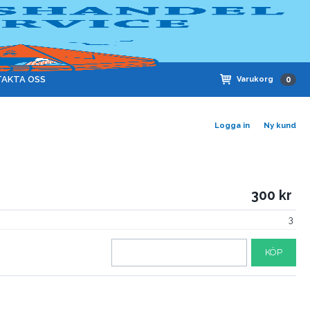
AKTA OSS
Varukorg
0
Logga in
Ny kund
300
3
KÖP