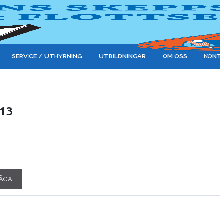
SERVICE / UTHYRNING
UTBILDNINGAR
OM OSS
KONT
313
ÅGA