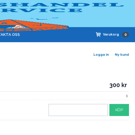
AKTA OSS
Varukorg
0
Logga in
Ny kund
300
1
KÖP