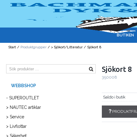
BUTIKEN
Start
/
Produktgrupper
/
> Sjökort/Litteratur
/
Sjökort 8
Sjökort 8
350008
Saldo i butik
- SUPEROUTLET
> NAUTEC artiklar
PRODUKTFR
> Service
> Livflottar
> Säkerhet