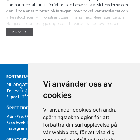
han har med sitt unika författarskap beskrivit klasskillnaderna och
den långa ensamheten på fartygen, men också kamratskapet och
yrkesstoltheten Vi mönstrar tillsammans med Mejeristen på s/s
Heraja där den törstige unge befälhavaren, kallad överrocken
underhåller besättningen med dikter utropade genom en megafon
LÄS MER ...
och fiolspel. Efter en omfattande förskingring försvinner han på ett
mystiskt sätt - och är sedan eftersökt i decennier även om man som
Mejeristen känner mytens ursprung är det kanske bäst att nöja sig
med historierna? Uppläsaren Clas Sköld är känd från svensk
operascen och med sin djupa karakteristiska basröst är han
fascinerande att lyssna på.
KONTAKTUPPGIFTER
Vi använder oss av
Nubbgatan 7, 211 24 Malmö
+46 40185561
Tel
cookies
info@bachmans.se
E-post
ÖPPETTIDER
Vi använder cookies och andra
07:00 - 16:00
spårningsteknologier för att
Mån-Fre:
facebook.com/bachmans.se
Facebook:
förbättra din surfupplevelse på
instagram.com/bachmans.se
Instagram:
vår webbplats, för att visa dig
personligt innehåll och riktade
GPS KOORDINATER