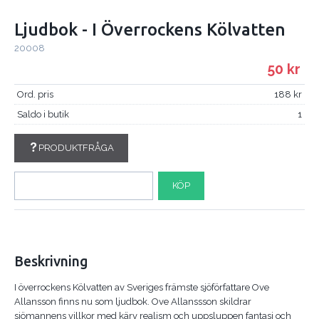
Ljudbok - I Överrockens Kölvatten
20008
50
Ord. pris
188
Saldo i butik
1
PRODUKTFRÅGA
KÖP
Beskrivning
I överrockens Kölvatten av Sveriges främste sjöförfattare Ove
Allansson finns nu som ljudbok. Ove Allanssson skildrar
sjömannens villkor med kärv realism och uppsluppen fantasi och