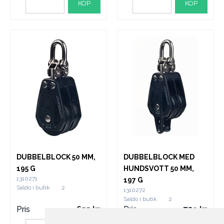
KÖP
KÖP
DUBBELBLOCK 50 MM,
DUBBELBLOCK MED
195 G
HUNDSVOTT 50 MM,
1310271
197 G
Saldo i butik
2
1310272
Saldo i butik
2
Pris
655
Pris
739