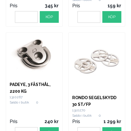
Pris
345
Pris
159
KÖP
KÖP
PADEYE, 3 FÄSTHÅL,
2200 KG
1310267
RONDO SEGELSKYDD
Saldo i butik
0
30 ST/FP
1310270
Saldo i butik
0
Pris
240
Pris
1 299