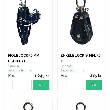
FIOLBLOCK 50 MM
ENKELBLOCK 35 MM, 50
HS+CLEAT
G
1310249
1310250
Saldo i butik
0
Saldo i butik
4
Pris
1 045
Pris
285
KÖP
KÖP