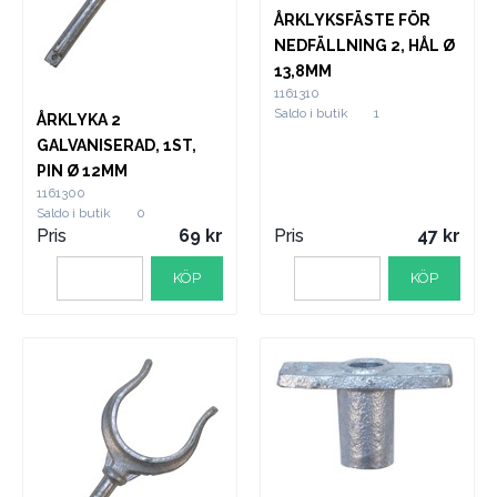
ÅRKLYKSFÄSTE FÖR
NEDFÄLLNING 2, HÅL Ø
13,8MM
1161310
Saldo i butik
1
ÅRKLYKA 2
GALVANISERAD, 1ST,
PIN Ø 12MM
1161300
Saldo i butik
0
Pris
69
Pris
47
KÖP
KÖP