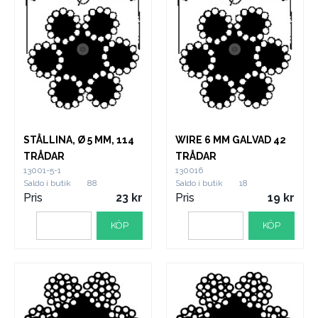
STÅLLINA, Ø 5 MM, 114
WIRE 6 MM GALVAD 42
TRÅDAR
TRÅDAR
13001-5-1
130016
Saldo i butik
88
Saldo i butik
18
Pris
23
Pris
19
KÖP
KÖP