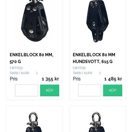
ENKELBLOCK 80 MM,
ENKELBLOCK 80 MM
570 G
HUNDSVOTT, 615 G
1310253
1310254
Saldo i butik
1
Saldo i butik
1
Pris
1 355
Pris
1 485
KÖP
KÖP