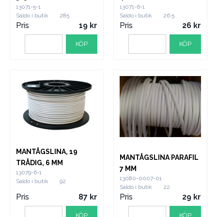
13071-5-1
13071-6-1
Saldo i butik
285
Saldo i butik
26.5
Pris
19
Pris
26
KÖP
KÖP
MANTÅGSLINA, 19
MANTÅGSLINA PARAFIL
TRÅDIG, 6 MM
7 MM
13079-6-1
13080-0007-01
Saldo i butik
92
Saldo i butik
22
Pris
87
Pris
29
KÖP
KÖP