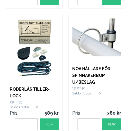
NOA HÅLLARE FÖR
SPINNAKERBOM
U/BESLAG
1310240
RODERLÅS TILLER-
Saldo i butik
0
LOCK
1310235
Saldo i butik
0
Pris
589
Pris
380
KÖP
KÖP