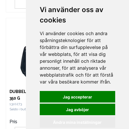
KÖP
KÖP
Vi använder oss av
cookies
Vi använder cookies och andra
spårningsteknologier för att
förbättra din surfupplevelse på
vår webbplats, för att visa dig
personligt innehåll och riktade
annonser, för att analysera vår
webbplatstrafik och för att förstå
var våra besökare kommer ifrån.
DUBBELBLOCK 60 MM,
DUBBELBLOCK MED
Jag accepterar
350 G
HUNDSVOTT 60 MM,
1310273
360 G
Jag avböjer
Saldo i butik
1
1310274
Saldo i butik
2
Pris
895
Pris
909
Ändra mina inställningar