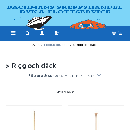
Start
/
Produktgrupper
/
> Rigg och däck
> Rigg och däck
Filtrera & sortera
Antal artiklar 537
Sida 2 av 6