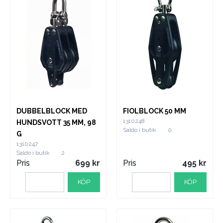
DUBBELBLOCK MED
FIOLBLOCK 50 MM
1310248
HUNDSVOTT 35 MM, 98
Saldo i butik
0
G
1310247
Saldo i butik
2
Pris
699
Pris
495
KÖP
KÖP