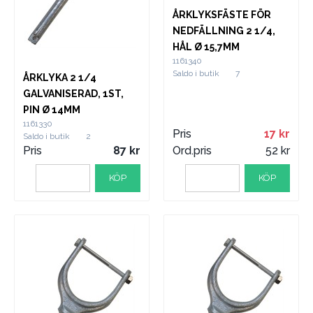
ÅRKLYKSFÄSTE FÖR
NEDFÄLLNING 2 1/4,
HÅL Ø 15,7MM
1161340
Saldo i butik
7
ÅRKLYKA 2 1/4
GALVANISERAD, 1ST,
PIN Ø 14MM
1161330
Pris
17
Saldo i butik
2
Pris
87
Ord.pris
52
KÖP
KÖP