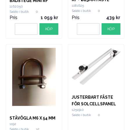
BADSTEGE MINI RF
1181625
1162050
Saldo i butik
0
Saldo i butik
0
Pris
1 059
Pris
439
KÖP
KÖP
JUSTERBART FÄSTE
FÖR SOLCELLSPANEL
1251910
Saldo i butik
0
STÄVÖGLA M6 X 54 MM
1192
Saldo i butik
32