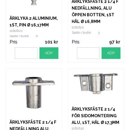
ÅRKLYKSFÄSTE 2 1/4 F
NEDFÄLLNING, ALU
ÖPPEN BOTTEN, 1ST
ÅRKLYKA 2 ALUMINIUM,
HÅL Ø 16,8MM
1ST, PIN Ø 16,17MM
1161610
1161600
Saldo i butik
3
Saldo i butik
0
Pris
101
Pris
97
KÖP
KÖP
ÅRKLYKSFÄSTE 2 1/4
FÖR SIDOMONTERING
ÅRKLYKSFÄSTE 2 1/4 F
ALU, 1ST, HÅL Ø 17,3MM
1161630
NEDFÄLLNING ALU,