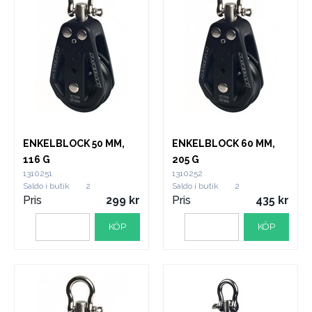
ENKELBLOCK 50 MM,
ENKELBLOCK 60 MM,
116 G
205 G
1310251
1310252
Saldo i butik
2
Saldo i butik
2
Pris
299
Pris
435
KÖP
KÖP