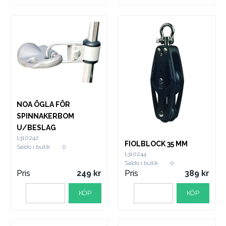
NOA ÖGLA FÖR
SPINNAKERBOM
U/BESLAG
1310242
FIOLBLOCK 35 MM
Saldo i butik
0
1310244
Saldo i butik
0
Pris
249
Pris
389
KÖP
KÖP