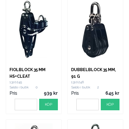
FIOLBLOCK 35 MM
DUBBELBLOCK 35 MM,
HS+CLEAT
91 G
1310245
1310246
Saldo i butik
0
Saldo i butik
2
Pris
939
Pris
645
KÖP
KÖP