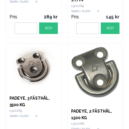
ST/FP
Saldo i butik
0
1310264
Saldo i butik
0
Pris
289
Pris
145
KÖP
KÖP
PADEYE, 3 FÄSTHÅL,
3500 KG
1310265
PADEYE, 2 FÄSTHÅL,
Saldo i butik
0
1500 KG
1310266
Saldo i butik
0