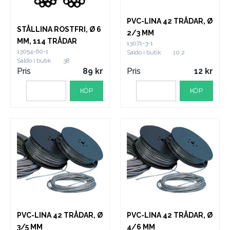
PVC-LINA 42 TRÅDAR, Ø
STÅLLINA ROSTFRI, Ø 6
2/3 MM
MM, 114 TRÅDAR
13071-3-1
13054-60-1
Saldo i butik
10.2
Saldo i butik
38
Pris
89
Pris
12
KÖP
KÖP
PVC-LINA 42 TRÅDAR, Ø
PVC-LINA 42 TRÅDAR, Ø
3/5 MM
4/6 MM