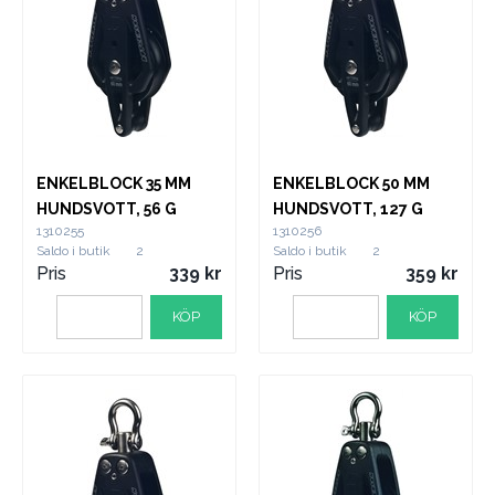
ENKELBLOCK 35 MM
ENKELBLOCK 50 MM
HUNDSVOTT, 56 G
HUNDSVOTT, 127 G
1310255
1310256
Saldo i butik
2
Saldo i butik
2
Pris
339
Pris
359
KÖP
KÖP