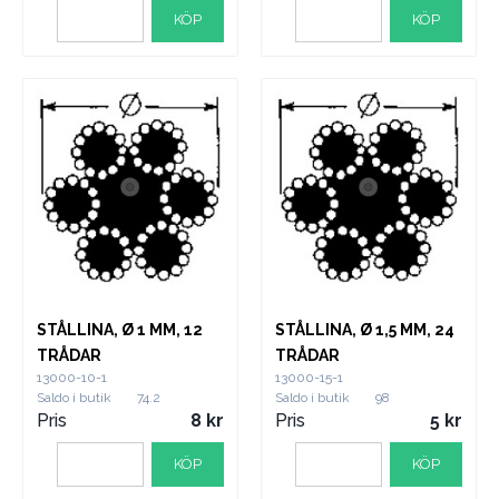
KÖP
KÖP
STÅLLINA, Ø 1 MM, 12
STÅLLINA, Ø 1,5 MM, 24
TRÅDAR
TRÅDAR
13000-10-1
13000-15-1
Saldo i butik
74.2
Saldo i butik
98
Pris
8
Pris
5
KÖP
KÖP