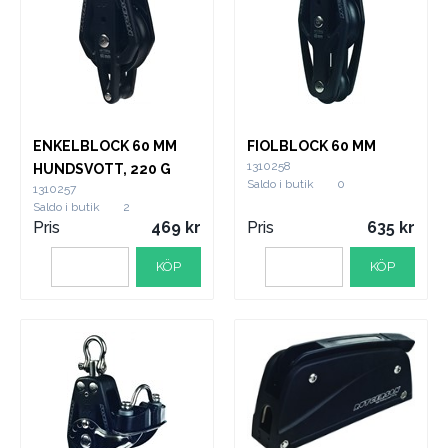
ENKELBLOCK 60 MM
FIOLBLOCK 60 MM
1310258
HUNDSVOTT, 220 G
Saldo i butik
0
1310257
Saldo i butik
2
Pris
469
Pris
635
KÖP
KÖP