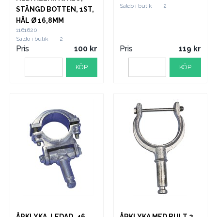
Saldo i butik
2
STÄNGD BOTTEN, 1ST,
HÅL Ø 16,8MM
1161620
Saldo i butik
2
Pris
100
Pris
119
KÖP
KÖP
ÅRKLYKA, LEDAD, 46
ÅRKLYKA MED BULT 2