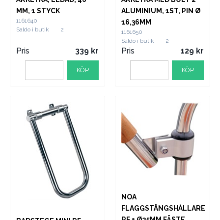
MM, 1 STYCK
ALUMINIUM, 1ST, PIN Ø
1161640
16,36MM
Saldo i butik
2
1161650
Saldo i butik
2
Pris
339
Pris
129
KÖP
KÖP
NOA
FLAGGSTÅNGSHÅLLARE
RF + Ø25MM FÄSTE