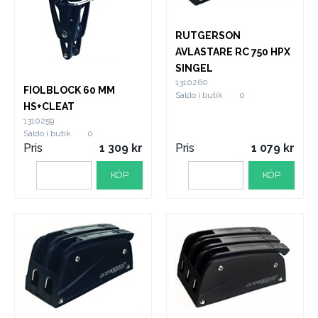
RUTGERSON
AVLASTARE RC 750 HPX
SINGEL
1310260
FIOLBLOCK 60 MM
Saldo i butik
0
HS+CLEAT
1310259
Saldo i butik
0
Pris
1 309
Pris
1 079
KÖP
KÖP