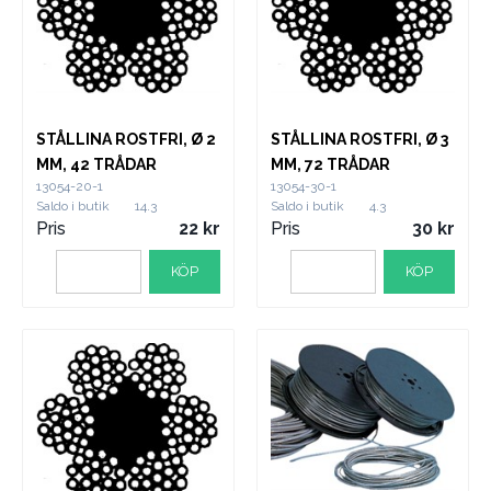
STÅLLINA ROSTFRI, Ø 2
STÅLLINA ROSTFRI, Ø 3
MM, 42 TRÅDAR
MM, 72 TRÅDAR
13054-20-1
13054-30-1
Saldo i butik
14.3
Saldo i butik
4.3
Pris
22
Pris
30
KÖP
KÖP