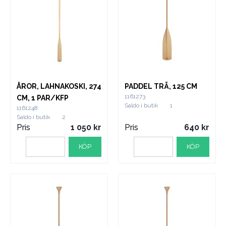
ÅROR, LAHNAKOSKI, 274
PADDEL TRÄ, 125 CM
1161273
CM, 1 PAR/KFP
Saldo i butik
1
1161248
Saldo i butik
2
Pris
1 050
Pris
640
KÖP
KÖP