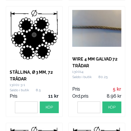
WIRE 4 MM GALVAD 72
TRÅDAR
130014
STÅLLINA, Ø 3 MM, 72
Saldo i butik
80.25
TRÅDAR
13001-3-1
Pris
5
Saldo i butik
8.5
Pris
11
Ord.pris
8.96
KÖP
KÖP