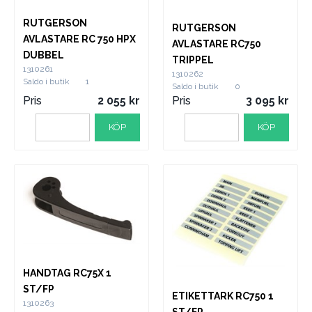
RUTGERSON
RUTGERSON
AVLASTARE RC 750 HPX
AVLASTARE RC750
DUBBEL
TRIPPEL
1310261
1310262
Saldo i butik
1
Saldo i butik
0
Pris
2 055
Pris
3 095
KÖP
KÖP
HANDTAG RC75X 1
ST/FP
ETIKETTARK RC750 1
1310263