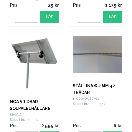
Pris
25
Pris
1 175
KÖP
KÖP
STÅLLINA Ø 2 MM 42
TRÅDAR
13000-0020-01
NOA VRIDBAR
Saldo i butik
57.7
SOLPALELHÅLLARE
1251912
Saldo i butik
0
Pris
2 595
Pris
6