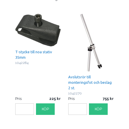
T-stycke till noa stativ
35mm
1042284
Avslutsrör till
monteringsfot och beslag
2 st.
1042270
Pris
225
Pris
755
KÖP
KÖP