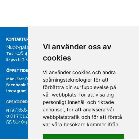
KONTAKTUPPGIFTER
Vi använder oss av
Nubbgatan 7, 211 24 Malmö
+46 40185561
Tel
cookies
info@bachmans.se
E-post
ÖPPETTIDER
Vi använder cookies och andra
07:00 - 16:00
spårningsteknologier för att
Mån-Fre:
facebook.com/bachmans.se
Facebook:
förbättra din surfupplevelse på
instagram.com/bachmans.se
Instagram:
vår webbplats, för att visa dig
personligt innehåll och riktade
GPS KOORDINATER
annonser, för att analysera vår
55°36.847
N
013°01.255'
webbplatstrafik och för att förstå
O
55.614098. 13.020931'
var våra besökare kommer ifrån.