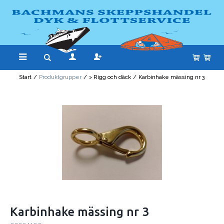
Start
/
Produktgrupper
/
> Rigg och däck
/
Karbinhake mässing nr 3
Karbinhake mässing nr 3