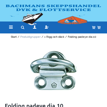
Start
/
Produktgrupper
/
> Rigg och däck
/
Folding padeye dia.10
Folding padeye dia.10