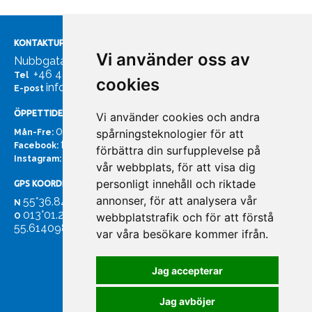
KONTAKTUPPGIFTER
Vi använder oss av
Nubbgatan 7, 211 24 Malmö
+46 40185561
Tel
cookies
info@bachmans.se
E-post
ÖPPETTIDER
Vi använder cookies och andra
07:00 - 16:00
spårningsteknologier för att
Mån-Fre:
facebook.com/bachmans.se
Facebook:
förbättra din surfupplevelse på
instagram.com/bachmans.se
Instagram:
vår webbplats, för att visa dig
personligt innehåll och riktade
GPS KOORDINATER
annonser, för att analysera vår
55°36.847
N
013°01.255'
webbplatstrafik och för att förstå
O
55.614098. 13.020931'
var våra besökare kommer ifrån.
Jag accepterar
Jag avböjer