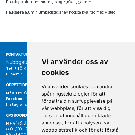
Badstege alumuminium 5-steg, 1360x350 mm
Halksäkra aluminiumbadstegar av högsta kvalitet med 5 steg
KONTAKTUPPGIFTER
Vi använder oss av
Nubbgatan 7, 211 24 Malmö
+46 40185561
Tel
cookies
info@bachmans.se
E-post
ÖPPETTIDER
Vi använder cookies och andra
07:00 - 16:00
spårningsteknologier för att
Mån-Fre:
facebook.com/bachmans.se
Facebook:
förbättra din surfupplevelse på
instagram.com/bachmans.se
Instagram:
vår webbplats, för att visa dig
personligt innehåll och riktade
GPS KOORDINATER
annonser, för att analysera vår
55°36.847
N
013°01.255'
webbplatstrafik och för att förstå
O
55.614098. 13.020931'