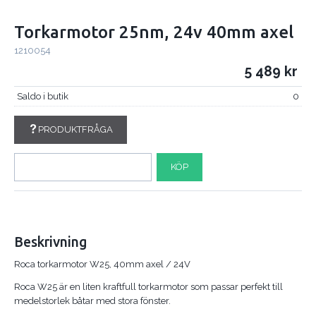
Torkarmotor 25nm, 24v 40mm axel
1210054
5 489
Saldo i butik
0
PRODUKTFRÅGA
KÖP
Beskrivning
Roca torkarmotor W25, 40mm axel / 24V
Roca W25 är en liten kraftfull torkarmotor som passar perfekt till
medelstorlek båtar med stora fönster.