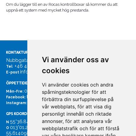
Om du lägger till en av Rocas kontrollboxar så kommer du att
uppnå ett system med mycket hög prestanda.
KONTAKTUPPGIFTER
Vi använder oss av
Nubbgatan 7, 211 24 Malmö
+46 40185561
Tel
cookies
info@bachmans.se
E-post
ÖPPETTIDER
Vi använder cookies och andra
07:00 - 16:00
spårningsteknologier för att
Mån-Fre:
facebook.com/bachmans.se
Facebook:
förbättra din surfupplevelse på
instagram.com/bachmans.se
Instagram:
vår webbplats, för att visa dig
personligt innehåll och riktade
GPS KOORDINATER
annonser, för att analysera vår
55°36.847
N
013°01.255'
webbplatstrafik och för att förstå
O
55.614098. 13.020931'
var våra besökare kommer ifrån.