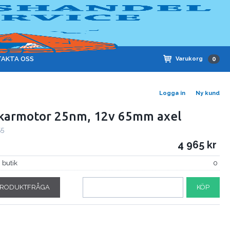
AKTA OSS
Varukorg
0
Logga in
Ny kund
karmotor 25nm, 12v 65mm axel
55
4 965
i butik
0
RODUKTFRÅGA
KÖP