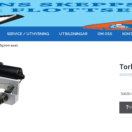
SERVICE / UTHYRNING
UTBILDNINGAR
OM OSS
KONT
v 65mm axel
Tor
12100
Saldo 
P