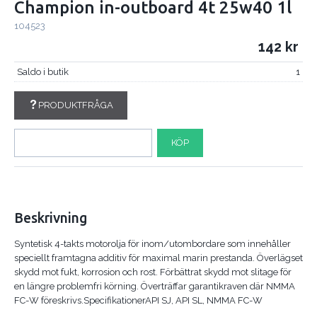
Champion in-outboard 4t 25w40 1l
104523
142
Saldo i butik
1
PRODUKTFRÅGA
KÖP
Beskrivning
Syntetisk 4-takts motorolja för inom/utombordare som innehåller
speciellt framtagna additiv för maximal marin prestanda. Överlägset
skydd mot fukt, korrosion och rost. Förbättrat skydd mot slitage för
en längre problemfri körning. Överträffar garantikraven där NMMA
FC-W föreskrivs.SpecifikationerAPI SJ, API SL, NMMA FC-W