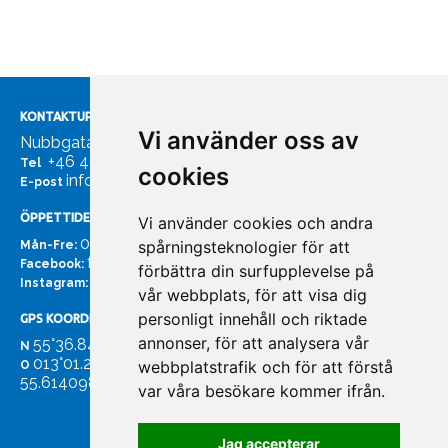
KONTAKTUPPGIFTER
Vi använder oss av
Nubbgatan 7, 211 24 Malmö
+46 40185561
Tel
cookies
info@bachmans.se
E-post
ÖPPETTIDER
Vi använder cookies och andra
07:00 - 16:00
spårningsteknologier för att
Mån-Fre:
facebook.com/bachmans.se
Facebook:
förbättra din surfupplevelse på
instagram.com/bachmans.se
Instagram:
vår webbplats, för att visa dig
personligt innehåll och riktade
GPS KOORDINATER
annonser, för att analysera vår
55°36.847
N
013°01.255'
webbplatstrafik och för att förstå
O
55.614098. 13.020931'
var våra besökare kommer ifrån.
Jag accepterar