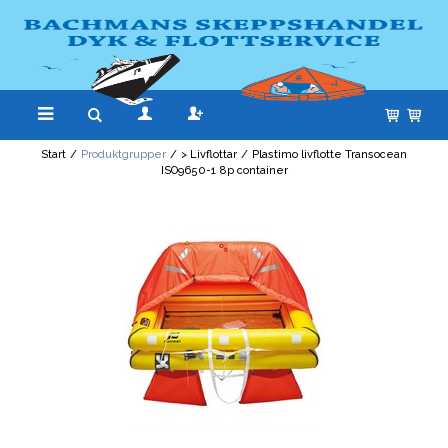
Start
/
Produktgrupper
/
> Livflottar
/
Plastimo livflotte Transocean
ISO9650-1 8p container