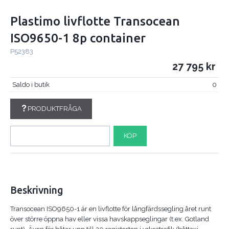
Plastimo livflotte Transocean
ISO9650-1 8p container
P52383
27 795
Saldo i butik
0
PRODUKTFRÅGA
KÖP
Beskrivning
Transocean ISO9650-1 är en livflotte för långfärdssegling året runt
över större öppna hav eller vissa havskappseglingar (t.ex. Gotland