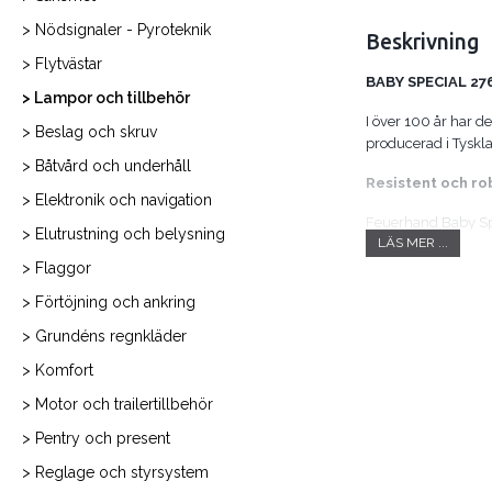
> Nödsignaler - Pyroteknik
Beskrivning
> Flytvästar
BABY SPECIAL 27
> Lampor och tillbehör
I över 100 år har de
> Beslag och skruv
producerad i Tyskl
> Båtvård och underhåll
Resistent och ro
> Elektronik och navigation
Feuerhand Baby Spe
> Elutrustning och belysning
LÄS MER ...
pulverlackerade och
stormlykta skyddar 
> Flaggor
> Förtöjning och ankring
Material:
Stå
> Grundéns regnkläder
> Komfort
Höjd:
25,
> Motor och trailertillbehör
> Pentry och present
Bredd:
15,
> Reglage och styrsystem