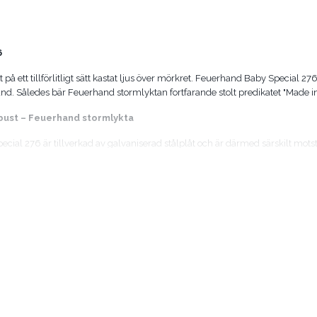
6
t på ett tillförlitligt sätt kastat ljus över mörkret. Feuerhand Baby Special 27
and. Således bär Feuerhand stormlyktan fortfarande stolt predikatet "Made 
bust – Feuerhand stormlykta
cial 276 är tillverkad av galvaniserad stålplåt och är därmed särskilt mot
 finns i ett stort urval – så att du kan hitta din oberoende ljuskälla i varj
lågan från vind och väder. Feuerhand Baby Special 276 är idealisk för utomhus
l, galvaniserat (Färgade modeller: dessutom pulverlackerade)
5 cm
5 cm