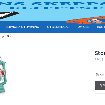
SERVICE / UTHYRNING
UTBILDNINGAR
OM OSS
KONT
 Light Green
Sto
27613
Saldo 
P