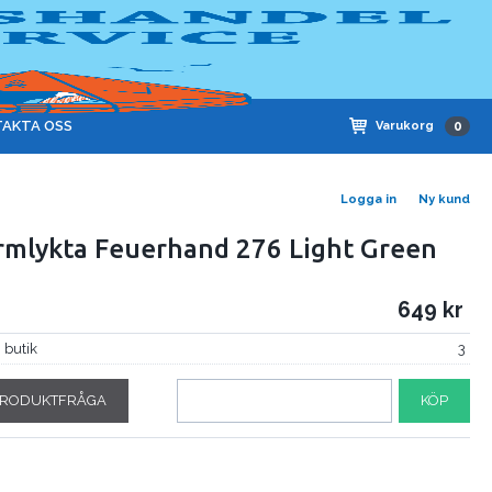
AKTA OSS
Varukorg
0
Logga in
Ny kund
rmlykta Feuerhand 276 Light Green
649
i butik
3
RODUKTFRÅGA
KÖP