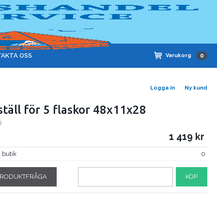
AKTA OSS
Varukorg
0
Logga in
Ny kund
ställ för 5 flaskor 48x11x28
9
1 419
i butik
0
RODUKTFRÅGA
KÖP