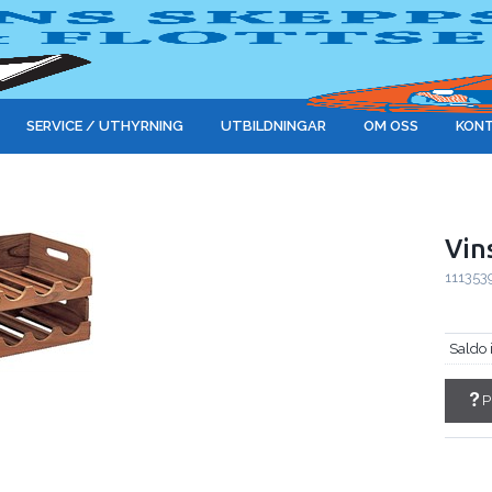
SERVICE / UTHYRNING
UTBILDNINGAR
OM OSS
KONT
Vin
111353
Saldo 
P