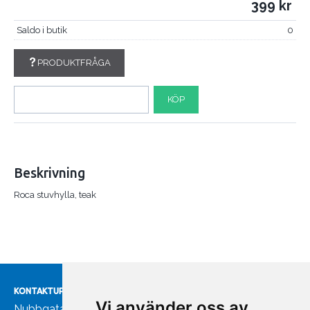
399
Saldo i butik
0
PRODUKTFRÅGA
KÖP
Beskrivning
Roca stuvhylla, teak
KONTAKTUPPGIFTER
Vi använder oss av
Nubbgatan 7, 211 24 Malmö