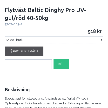
Flytväst Baltic Dinghy Pro UV-
gul/röd 40-50kg
5707-003-2
918
Saldo i butik
1
PRODUKTFRÅGA
KÖP
Beskrivning
Specialväst för jollesegling. Används av ett flertal VM-lag i
Optimistjolle. Ficka framtill med dragkedja. Extra mjukt flytmaterial