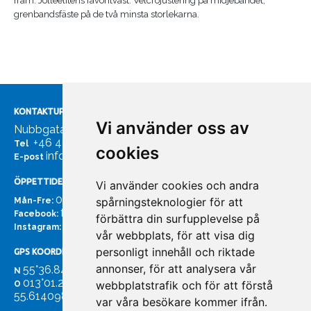
fram. Jolleelitens favoritväst. Velcrojustering på midjebandet,
grenbandsfäste på de två minsta storlekarna.
KONTAKTUPPGIFTER
Vi använder oss av
Nubbgatan 7, 211 24 Malmö
+46 40185561
Tel
cookies
info@bachmans.se
E-post
ÖPPETTIDER
Vi använder cookies och andra
07:00 - 16:00
spårningsteknologier för att
Mån-Fre:
facebook.com/bachmans.se
Facebook:
förbättra din surfupplevelse på
instagram.com/bachmans.se
Instagram:
vår webbplats, för att visa dig
personligt innehåll och riktade
GPS KOORDINATER
annonser, för att analysera vår
55°36.847
N
013°01.255'
webbplatstrafik och för att förstå
O
55.614098. 13.020931'
var våra besökare kommer ifrån.