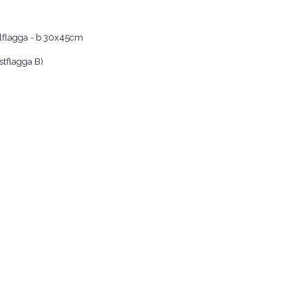
nalflagga - b 30x45cm
stflagga B)