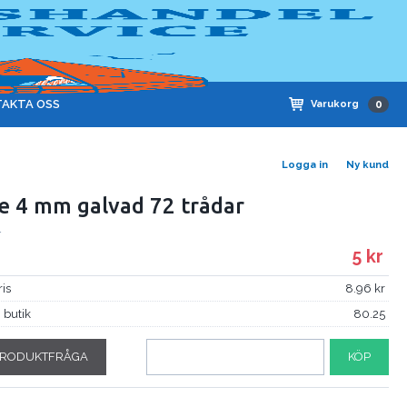
AKTA OSS
Varukorg
0
Logga in
Ny kund
e 4 mm galvad 72 trådar
4
5
ris
8.96
i butik
80.25
RODUKTFRÅGA
KÖP