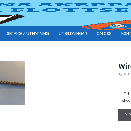
SERVICE / UTHYRNING
UTBILDNINGAR
OM OSS
KONT
Wir
13001
Ord. p
Saldo 
P