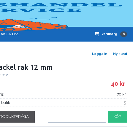
AKTA OSS
Varukorg
0
Logga in
Ny kund
ackel rak 12 mm
0012
40
ris
79
i butik
5
RODUKTFRÅGA
KÖP