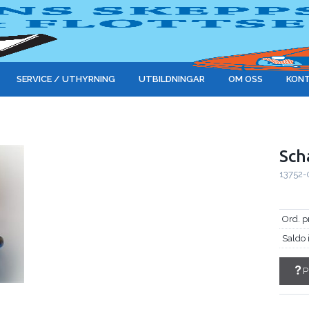
SERVICE / UTHYRNING
UTBILDNINGAR
OM OSS
KONT
Sch
13752-
Ord. p
Saldo 
P