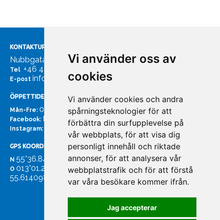
KONTAKTUPPGIFTER
Vi använder oss av
Nubbgatan 7, 211 24 Malmö
+46 40185561
Tel
cookies
info@bachmans.se
E-post
ÖPPETTIDER
Vi använder cookies och andra
07:00 - 16:00
spårningsteknologier för att
Mån-Fre:
facebook.com/bachmans.se
Facebook:
förbättra din surfupplevelse på
instagram.com/bachmans.se
Instagram:
vår webbplats, för att visa dig
personligt innehåll och riktade
GPS KOORDINATER
annonser, för att analysera vår
55°36.847
N
013°01.255'
webbplatstrafik och för att förstå
O
55.614098. 13.020931'
var våra besökare kommer ifrån.
Jag accepterar