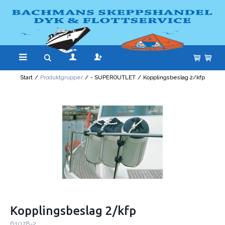
Start
/
Produktgrupper
/
- SUPEROUTLET
/
Kopplingsbeslag 2/kfp
Kopplingsbeslag 2/kfp
61078-2