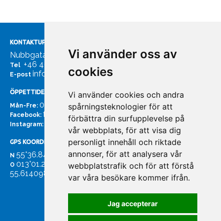
KONTAKTUPPGIFTER
Vi använder oss av
Nubbgatan 7, 211 24 Malmö
+46 40185561
Tel
cookies
info@bachmans.se
E-post
ÖPPETTIDER
Vi använder cookies och andra
07:00 - 16:00
spårningsteknologier för att
Mån-Fre:
facebook.com/bachmans.se
Facebook:
förbättra din surfupplevelse på
instagram.com/bachmans.se
Instagram:
vår webbplats, för att visa dig
personligt innehåll och riktade
GPS KOORDINATER
annonser, för att analysera vår
55°36.847
N
013°01.255'
webbplatstrafik och för att förstå
O
55.614098. 13.020931'
var våra besökare kommer ifrån.
Jag accepterar