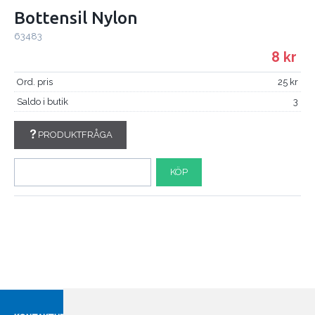
Bottensil Nylon
63483
8
Ord. pris
25
Saldo i butik
3
PRODUKTFRÅGA
KÖP