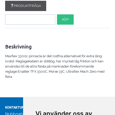
PRODUKTFRÅGA
KÖP
Beskrivning
Maxflex 3300c pinnacle är det rostfria alternativet för extra lång
livstid. Reglagekabeln är slittålig, har mycket låg friktion och kan
användas till de allra flesta på marknaden förekommande
reglage.Ersätter TFX 3300C, Morse 33C, Ultraflex Mach Zero med
flera.
KONTAKTUPPGIFTER
Vi använder oss av
Nubbgatan 7, 211 24 Malmö