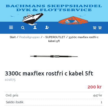
Start
/
Produktgrupper
/
- SUPEROUTLET
/
3300c maxflex rostfri c
kabel 5ft
3300c maxflex rostfri c kabel 5ft
101675
200
Ord. pris
447
Saldo i butik
1