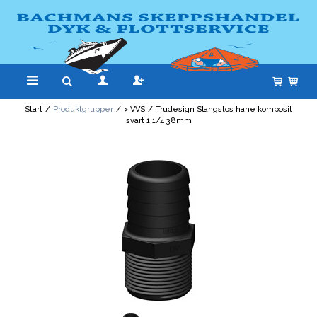
Start
/
Produktgrupper
/
> VVS
/
Trudesign Slangstos hane komposit
svart 1 1/4 38mm