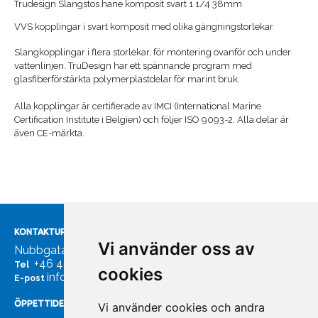
Trudesign Slangstos hane komposit svart 1 1/4 38mm
VVS kopplingar i svart komposit med olika gängningstorlekar
Slangkopplingar i flera storlekar, för montering ovanför och under
vattenlinjen. TruDesign har ett spännande program med
glasfiberförstärkta polymerplastdelar för marint bruk.
Alla kopplingar är certifierade av IMCI (International Marine
Certification Institute i Belgien) och följer ISO 9093-2. Alla delar är
även CE-märkta.
KONTAKTUPPGIFTER
Vi använder oss av
Nubbgatan 7, 211 24 Malmö
+46 40185561
Tel
cookies
info@bachmans.se
E-post
ÖPPETTIDER
Vi använder cookies och andra