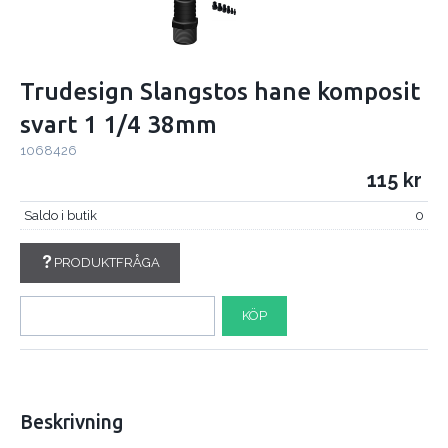
Trudesign Slangstos hane komposit
svart 1 1/4 38mm
1068426
115
Saldo i butik
0
PRODUKTFRÅGA
KÖP
Beskrivning