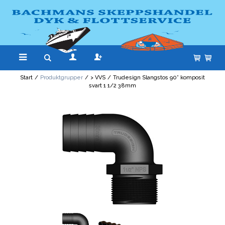
Start
/
Produktgrupper
/
> VVS
/
Trudesign Slangstos 90° komposit
svart 1 1/2 38mm