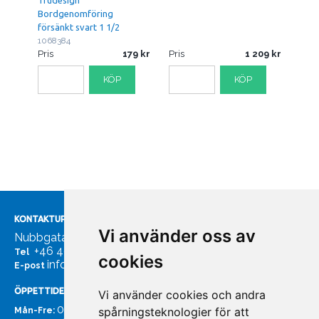
Trudesign
Bordgenomföring
försänkt svart 1 1/2
1068384
Pris
179
Pris
1 209
KÖP
KÖP
KONTAKTUPPGIFTER
Vi använder oss av
Nubbgatan 7, 211 24 Malmö
+46 40185561
Tel
cookies
info@bachmans.se
E-post
ÖPPETTIDER
Vi använder cookies och andra
07:00 - 16:00
spårningsteknologier för att
Mån-Fre: