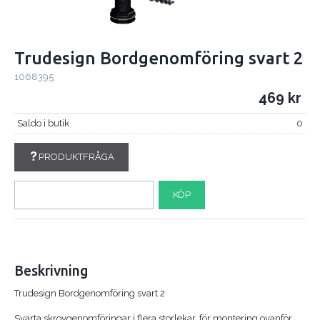
Trudesign Bordgenomföring svart 2
1068395
469
Saldo i butik
0
PRODUKTFRÅGA
KÖP
Beskrivning
Trudesign Bordgenomföring svart 2
Svarta skrovgenomföringar i flera storlekar, för montering ovanför