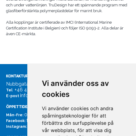
och under vattenlinjen. TruDesign har ett spännande program med
glasfiberförstärkta polymerplastdelar för marint bruk.
Alla kopplingar är certifierade av IMCI (International Marine
Certification Institute i Belgien) och följer ISO 9093-2. Alla delar är
även CE-märkta.
KONTAKTUPPGIFTER
Vi använder oss av
Nubbgatan 7, 211 24 Malmö
+46 40185561
Tel
cookies
info@bachmans.se
E-post
ÖPPETTIDER
Vi använder cookies och andra
07:00 - 16:00
spårningsteknologier för att
Mån-Fre:
facebook.com/bachmans.se
Facebook:
förbättra din surfupplevelse på
instagram.com/bachmans.se
Instagram:
vår webbplats, för att visa dig