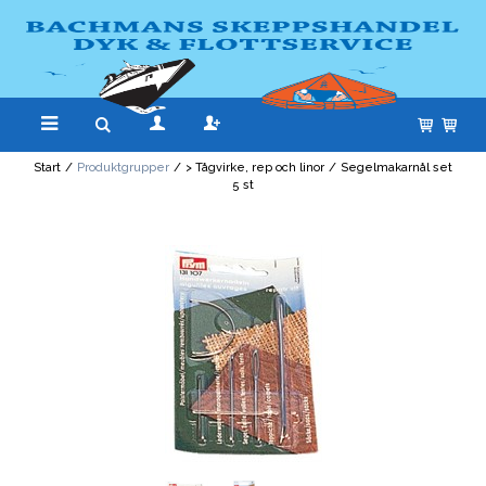
Start
/
Produktgrupper
/
> Tågvirke, rep och linor
/
Segelmakarnål set
5 st