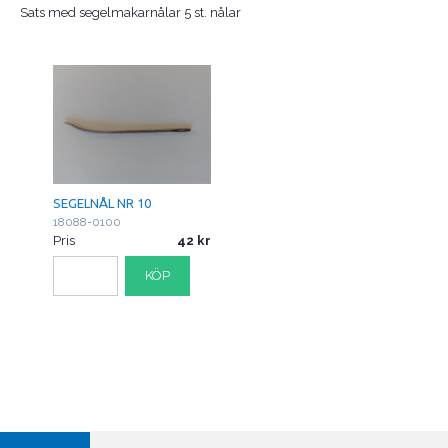
Sats med segelmakarnålar 5 st. nålar
SEGELNÅL NR 10
18088-0100
Pris
42
KÖP