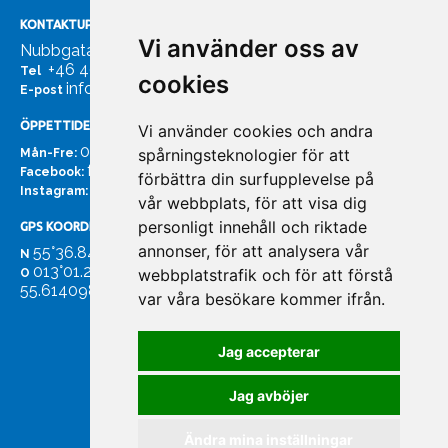
KONTAKTUPPGIFTER
Vi använder oss av
Nubbgatan 7, 211 24 Malmö
+46 40185561
Tel
cookies
info@bachmans.se
E-post
ÖPPETTIDER
Vi använder cookies och andra
07:00 - 16:00
spårningsteknologier för att
Mån-Fre:
facebook.com/bachmans.se
Facebook:
förbättra din surfupplevelse på
instagram.com/bachmans.se
Instagram:
vår webbplats, för att visa dig
personligt innehåll och riktade
GPS KOORDINATER
annonser, för att analysera vår
55°36.847
N
013°01.255'
webbplatstrafik och för att förstå
O
55.614098. 13.020931'
var våra besökare kommer ifrån.
Jag accepterar
Jag avböjer
Ändra mina inställningar