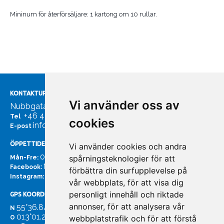
Mininum för återförsäljare: 1 kartong om 10 rullar.
KONTAKTUPPGIFTER
Vi använder oss av
Nubbgatan 7, 211 24 Malmö
+46 40185561
Tel
cookies
info@bachmans.se
E-post
ÖPPETTIDER
Vi använder cookies och andra
07:00 - 16:00
spårningsteknologier för att
Mån-Fre:
facebook.com/bachmans.se
Facebook:
förbättra din surfupplevelse på
instagram.com/bachmans.se
Instagram:
vår webbplats, för att visa dig
personligt innehåll och riktade
GPS KOORDINATER
annonser, för att analysera vår
55°36.847
N
013°01.255'
webbplatstrafik och för att förstå
O