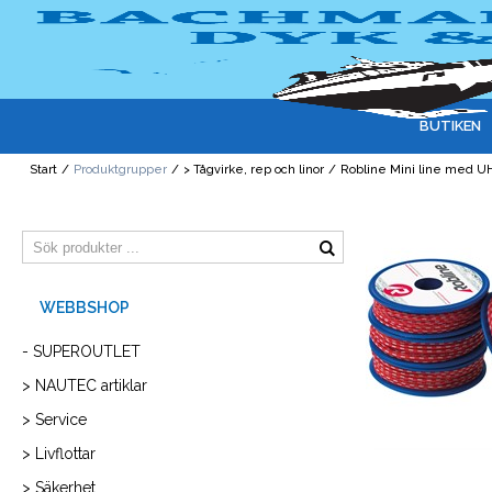
BUTIKEN
Start
/
Produktgrupper
/
> Tågvirke, rep och linor
/
Robline Mini line med 
- SUPEROUTLET
> NAUTEC artiklar
> Service
> Livflottar
> Säkerhet