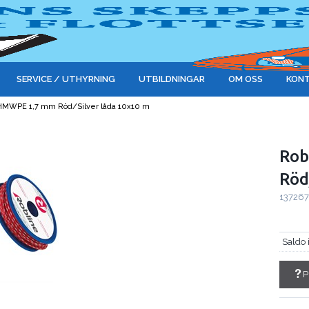
SERVICE / UTHYRNING
UTBILDNINGAR
OM OSS
KONT
UHMWPE 1,7 mm Röd/Silver låda 10x10 m
Rob
Röd
13726
Saldo 
P