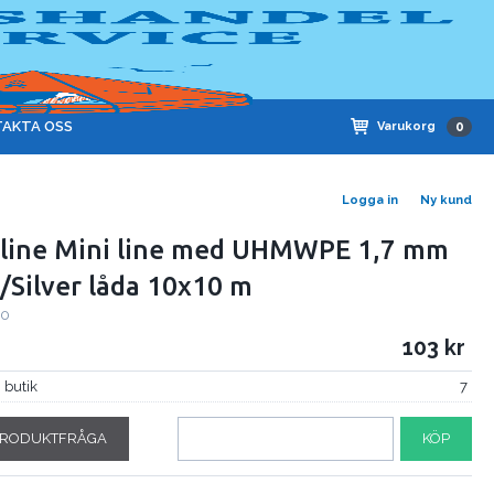
AKTA OSS
Varukorg
0
Logga in
Ny kund
line Mini line med UHMWPE 1,7 mm
/Silver låda 10x10 m
70
103
i butik
7
RODUKTFRÅGA
KÖP