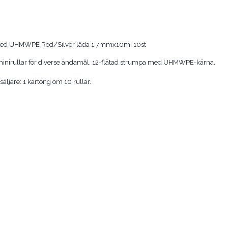
 med UHMWPE Röd/Silver låda 1,7mmx10m, 10st
nirullar för diverse ändamål. 12-flätad strumpa med UHMWPE-kärna.
säljare: 1 kartong om 10 rullar.