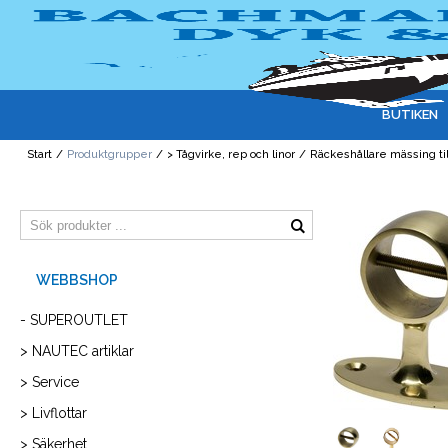
BUTIKEN
Start
/
Produktgrupper
/
> Tågvirke, rep och linor
/
Räckeshållare mässing t
- SUPEROUTLET
> NAUTEC artiklar
> Service
> Livflottar
> Säkerhet