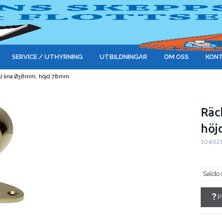
SERVICE / UTHYRNING
UTBILDNINGAR
OM OSS
KONT
ill lina Ø38mm, höjd 78mm
Räc
höj
10402
Saldo 
P