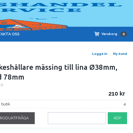
AKTA OSS
Varukorg
0
Logga in
Ny kund
keshållare mässing till lina Ø38mm,
d 78mm
10
210
i butik
4
RODUKTFRÅGA
KÖP