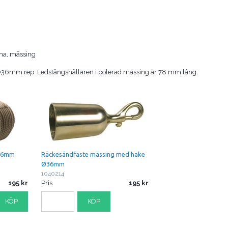
lina, mässing
 Ø36mm rep. Ledstångshållaren i polerad mässing är 78 mm lång.
36mm
Räckesändfäste mässing med hake
Ø36mm
1040214
195
Pris
195
KÖP
KÖP