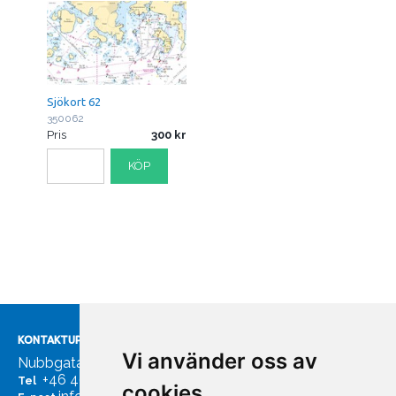
Sjökort 62
350062
Pris
300
KÖP
KONTAKTUPPGIFTER
Vi använder oss av
Nubbgatan 7, 211 24 Malmö
+46 40185561
Tel
cookies