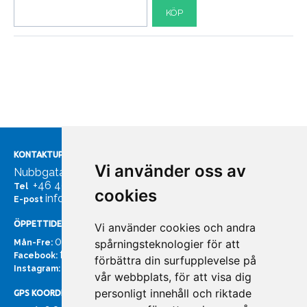
KÖP
KONTAKTUPPGIFTER
Vi använder oss av
Nubbgatan 7, 211 24 Malmö
+46 40185561
Tel
cookies
info@bachmans.se
E-post
ÖPPETTIDER
Vi använder cookies och andra
07:00 - 16:00
spårningsteknologier för att
Mån-Fre:
facebook.com/bachmans.se
Facebook:
förbättra din surfupplevelse på
instagram.com/bachmans.se
Instagram:
vår webbplats, för att visa dig
personligt innehåll och riktade
GPS KOORDINATER