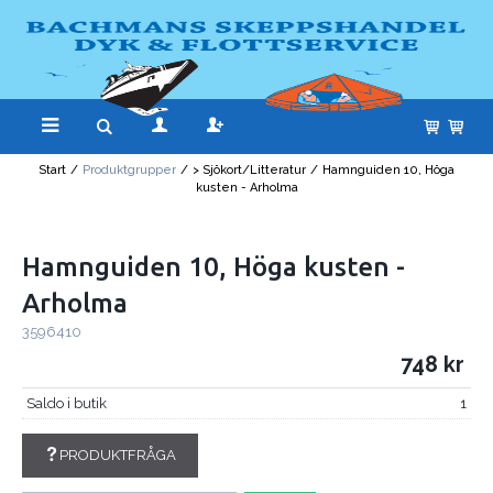
Start
/
Produktgrupper
/
> Sjökort/Litteratur
/
Hamnguiden 10, Höga
kusten - Arholma
Hamnguiden 10, Höga kusten -
Arholma
3596410
748
Saldo i butik
1
PRODUKTFRÅGA