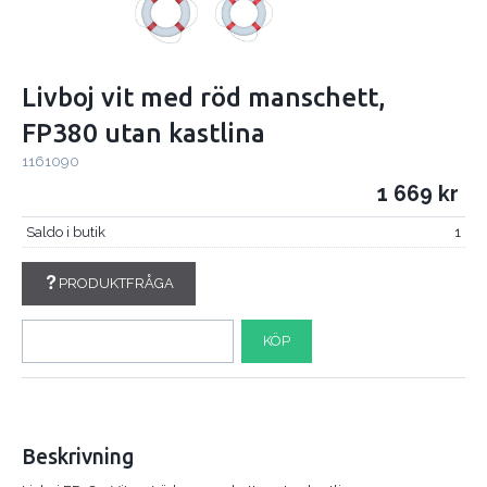
Livboj vit med röd manschett,
FP380 utan kastlina
1161090
1 669
Saldo i butik
1
PRODUKTFRÅGA
KÖP
Beskrivning