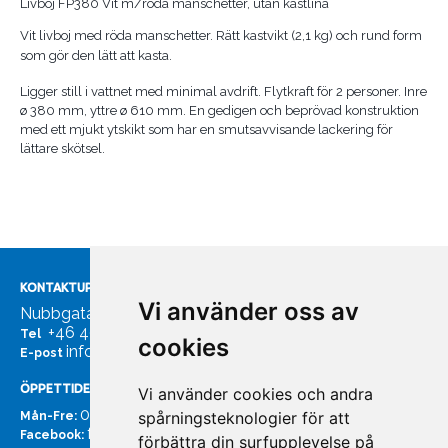
Livboj FP380 Vit m/röda manschetter, utan kastlina
Vit livboj med röda manschetter. Rätt kastvikt (2,1 kg) och rund form
som gör den lätt att kasta.
Ligger still i vattnet med minimal avdrift. Flytkraft för 2 personer. Inre
ø 380 mm, yttre ø 610 mm. En gedigen och beprövad konstruktion
med ett mjukt ytskikt som har en smutsavvisande lackering för
lättare skötsel.
KONTAKTUPPGIFTER
Vi använder oss av
Nubbgatan 7, 211 24 Malmö
+46 40185561
Tel
cookies
info@bachmans.se
E-post
ÖPPETTIDER
Vi använder cookies och andra
07:00 - 16:00
spårningsteknologier för att
Mån-Fre:
facebook.com/bachmans.se
Facebook:
förbättra din surfupplevelse på