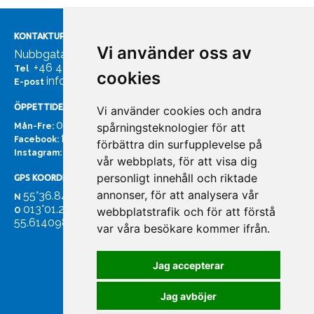
KONTAKTUPPGIFTER
Vi använder oss av
Nubbgatan 7, 211 24 Malmö
+46 40185561
Tel
cookies
info@bachmans.se
E-post
ÖPPETTIDER
Vi använder cookies och andra
07:00 - 16:00
spårningsteknologier för att
Mån-Fre:
facebook.com/bachmans.se
Facebook:
förbättra din surfupplevelse på
instagram.com/bachmans.se
Instagram:
vår webbplats, för att visa dig
personligt innehåll och riktade
GPS KOORDINATER
annonser, för att analysera vår
55°36.847
N
013°01.255'
webbplatstrafik och för att förstå
O
55.614098. 13.020931'
var våra besökare kommer ifrån.
Jag accepterar
Jag avböjer