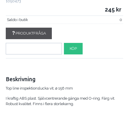
1050473
245
Saldo i butik
0
PRODUKTFRÅGA
KÖP
Beskrivning
Top line inspektionslucka vit, ø 156 mm
I kraftig ABS plast. Självcentrerande gänga med O-ring. Färg vit.
Robust kvalitet. Finns i flera storlekarng.