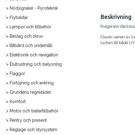
> Nödsignaler - Pyroteknik
Beskrivning
> Flytvästar
Rutgerson däckslu
> Lampor och tillbehör
> Beslag och skruv
Classic-serien av l
luckan tål både UV-
> Båtvård och underhåll
> Elektronik och navigation
> Elutrustning och belysning
> Flaggor
> Förtöjning och ankring
> Grundéns regnkläder
> Komfort
> Motor och trailertillbehör
> Pentry och present
> Reglage och styrsystem