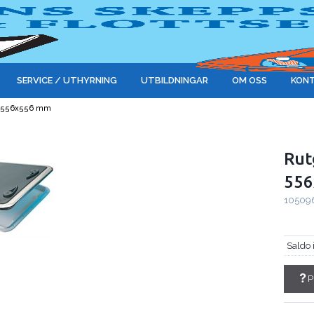
SERVICE / UTHYRNING
UTBILDNINGAR
OM OSS
KONT
k, 556x556 mm
Rut
55
10509
Saldo 
P