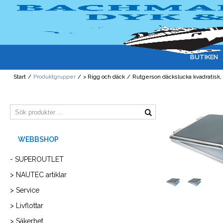
BUTIKEN
Start
/
Produktgrupper
/
> Rigg och däck
/
Rutgerson däckslucka kvadratis
- SUPEROUTLET
> NAUTEC artiklar
> Service
> Livflottar
> Säkerhet