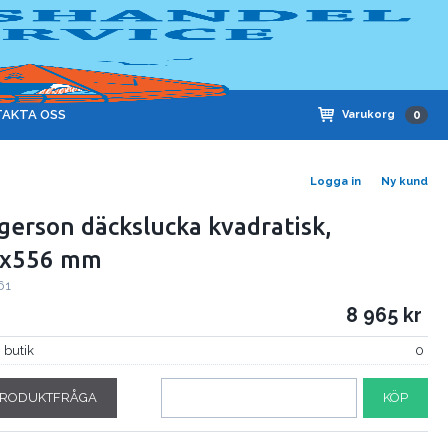
AKTA OSS
Varukorg
0
Logga in
Ny kund
gerson däckslucka kvadratisk,
6x556 mm
61
8 965
i butik
0
RODUKTFRÅGA
KÖP