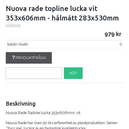
Nuova rade topline lucka vit
353x606mm - hålmått 283x530mm
1050225
979
Saldo i butik
0
PRODUKTFRÅGA
KÖP
Beskrivning
Nuova Rade Topline lucka 353x606mm, vit
Nouva Rade har över 50 års erfarenhet av plastproduktion. Serien
”Top Line” luckor är en fantastisk kvalitetslucka.