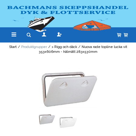
Start
/
Produktgrupper
/
> Rigg och däck
/
Nuova rade topline lucka vit
353x606mm - hålmått 283x530mm