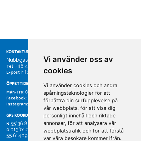
KONTAKTUPPGIFTER
Vi använder oss av
Nubbgatan 7, 211 24 Malmö
+46 40185561
Tel
cookies
info@bachmans.se
E-post
ÖPPETTIDER
Vi använder cookies och andra
07:00 - 16:00
spårningsteknologier för att
Mån-Fre:
facebook.com/bachmans.se
Facebook:
förbättra din surfupplevelse på
instagram.com/bachmans.se
Instagram:
vår webbplats, för att visa dig
personligt innehåll och riktade
GPS KOORDINATER
annonser, för att analysera vår
55°36.847
N
013°01.255'
webbplatstrafik och för att förstå
O
55.614098. 13.020931'
var våra besökare kommer ifrån.