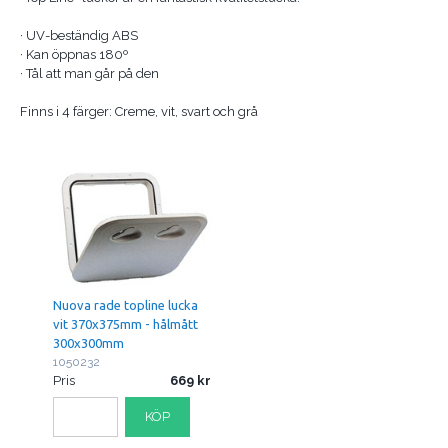
· UV-beständig ABS
· Kan öppnas 180º
· Tål att man går på den
Finns i 4 färger: Creme, vit, svart och grå
Nuova rade topline lucka
vit 370x375mm - hålmått
300x300mm
1050232
Pris
669
KÖP