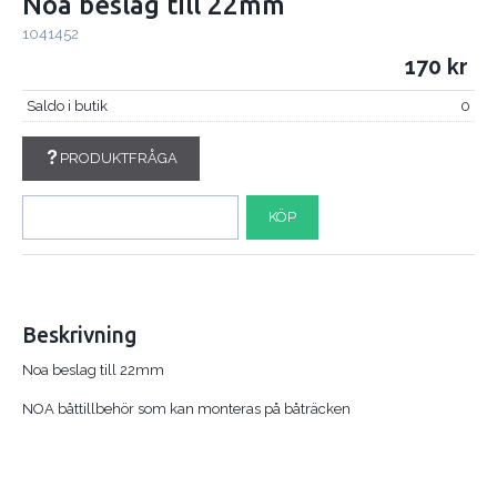
Noa beslag till 22mm
1041452
170
Saldo i butik
0
PRODUKTFRÅGA
KÖP
Beskrivning
Noa beslag till 22mm
NOA båttillbehör som kan monteras på båträcken