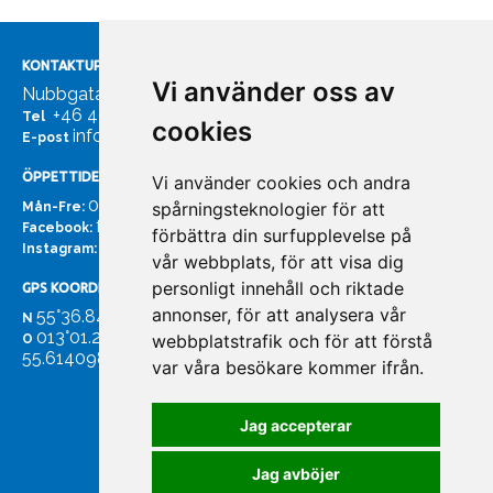
KONTAKTUPPGIFTER
Vi använder oss av
Nubbgatan 7, 211 24 Malmö
+46 40185561
Tel
cookies
info@bachmans.se
E-post
ÖPPETTIDER
Vi använder cookies och andra
07:00 - 16:00
spårningsteknologier för att
Mån-Fre:
facebook.com/bachmans.se
Facebook:
förbättra din surfupplevelse på
instagram.com/bachmans.se
Instagram:
vår webbplats, för att visa dig
personligt innehåll och riktade
GPS KOORDINATER
annonser, för att analysera vår
55°36.847
N
013°01.255'
webbplatstrafik och för att förstå
O
55.614098. 13.020931'
var våra besökare kommer ifrån.
Jag accepterar
Jag avböjer