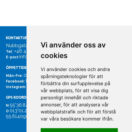
KONTAKTUPPGIFTER
Vi använder oss av
Nubbgatan 7, 211 24 Malmö
+46 40185561
Tel
cookies
info@bachmans.se
E-post
ÖPPETTIDER
Vi använder cookies och andra
07:00 - 16:00
spårningsteknologier för att
Mån-Fre:
facebook.com/bachmans.se
Facebook:
förbättra din surfupplevelse på
instagram.com/bachmans.se
Instagram:
vår webbplats, för att visa dig
personligt innehåll och riktade
GPS KOORDINATER
annonser, för att analysera vår
55°36.847
N
013°01.255'
webbplatstrafik och för att förstå
O
55.614098. 13.020931'
var våra besökare kommer ifrån.