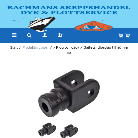
Start
/
Produktgrupper
/
> Rigg och däck
/
Gaffeländbeslag till 30mm
rör