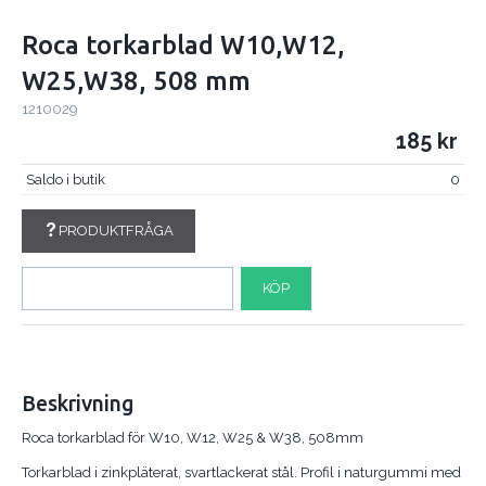
Roca torkarblad W10,W12,
W25,W38, 508 mm
1210029
185
Saldo i butik
0
PRODUKTFRÅGA
KÖP
Beskrivning
Roca torkarblad för W10, W12, W25 & W38, 508mm
Torkarblad i zinkpläterat, svartlackerat stål. Profil i naturgummi med