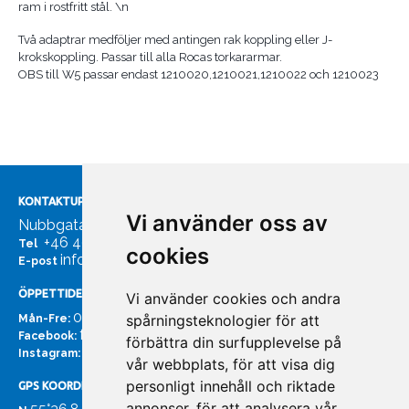
ram i rostfritt stål. \n
Två adaptrar medföljer med antingen rak koppling eller J-
krokskoppling. Passar till alla Rocas torkararmar.
OBS till W5 passar endast 1210020,1210021,1210022 och 1210023
KONTAKTUPPGIFTER
Vi använder oss av
Nubbgatan 7, 211 24 Malmö
+46 40185561
Tel
cookies
info@bachmans.se
E-post
ÖPPETTIDER
Vi använder cookies och andra
07:00 - 16:00
spårningsteknologier för att
Mån-Fre:
facebook.com/bachmans.se
Facebook:
förbättra din surfupplevelse på
instagram.com/bachmans.se
Instagram:
vår webbplats, för att visa dig
personligt innehåll och riktade
GPS KOORDINATER
annonser, för att analysera vår