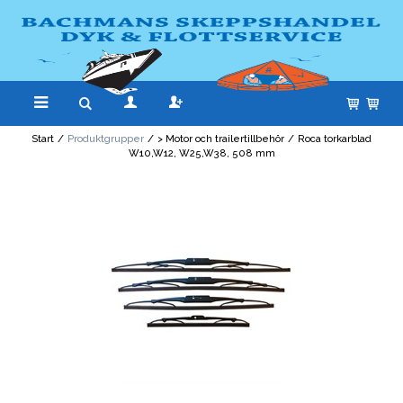
Start
/
Produktgrupper
/
> Motor och trailertillbehör
/
Roca torkarblad
W10,W12, W25,W38, 508 mm